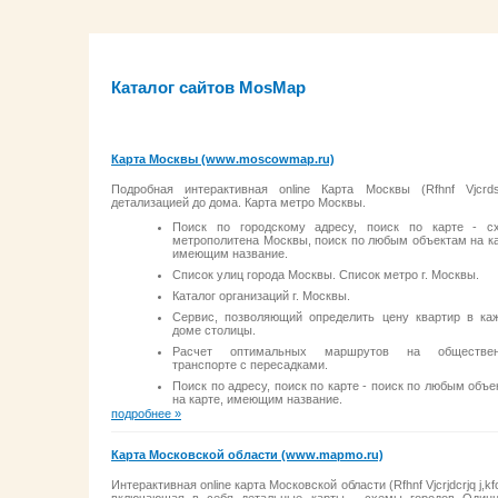
Каталог сайтов MosMap
Карта Москвы (www.moscowmap.ru)
Подробная интерактивная online Карта Москвы (Rfhnf Vjcrd
детализацией до дома. Карта метро Москвы.
Поиск по городскому адресу, поиск по карте - с
метрополитена Москвы, поиск по любым объектам на ка
имеющим название.
Список улиц города Москвы. Список метро г. Москвы.
Каталог организаций г. Москвы.
Сервис, позволяющий определить цену квартир в ка
доме столицы.
Расчет оптимальных маршрутов на обществе
транспорте с пересадками.
Поиск по адресу, поиск по карте - поиск по любым объе
на карте, имеющим название.
подробнее »
Карта Московской области (www.mapmo.ru)
Интерактивная online карта Московской области (Rfhnf Vjcrjdcrjq j,kf
включающая в себя детальные карты - схемы городов Одинц